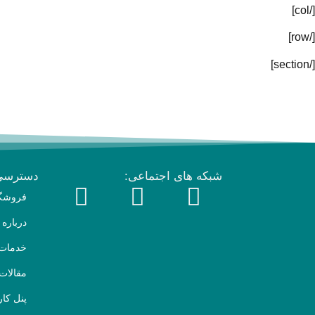
[/col]
[/row]
[/section]
شبکه های اجتماعی:
دسترسی
فروشگا
درباره 
خدمات 
مقالات 
پنل کا