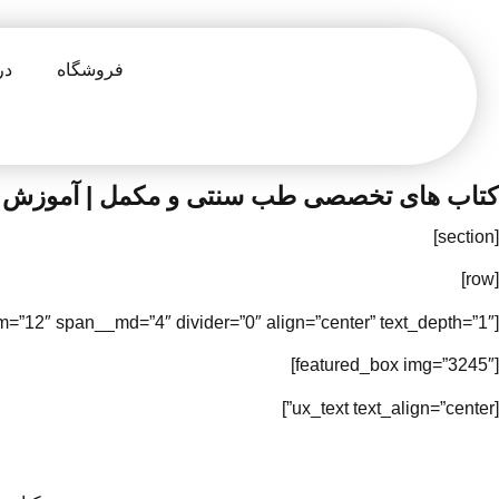
فروشگاه
در
کتاب های تخصصی طب سنتی و مکمل | آموزش د
[section]
[row]
[col span=”4″ span__sm=”12″ span__md=”4″ divider=”0″ align=”center” text_depth=”1″]
[featured_box img=”3245″]
[ux_text text_align=”center”]