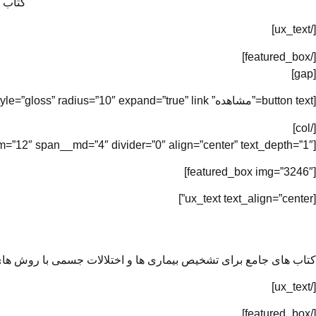
کتاب 
[/ux_text]
[/featured_box]
[gap]
[button text=”مشاهده” style=”gloss” radius=”10″ expand=”true” link=”#”]
[/col]
[col span=”4″ span__sm=”12″ span__md=”4″ divider=”0″ align=”center” text_depth=”1″]
[featured_box img=”3246″]
[ux_text text_align=”center”]
کتاب های جامع برای تشخیص بیماری ها و اختلالات جسمی با روش ه
[/ux_text]
[/featured_box]