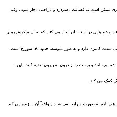
تری ممکن است به کسالت ، سردرد و ناراحتی دچار شود . وقتی
را سوراخ می کنند، زخم هایی در آستانه آن ایجاد می کنند که به آن میکروترومای
این همان ایده ای است که میکرونیدلینگ برای به دست آوردن نتایج ؛ روشنی و ضد پیری از آن استفاده می کند – به جز اینکه طب سوزنی شدت کمتری دارد و به طور متوسط حدود 50 سوراخ است .
ا برسانند و پوست را از درون به بیرون تغذیه کنند . این به
ک کمک می کند .
ژن تازه به صورت سرازیر می شود و واقعاً آن را زنده می کند