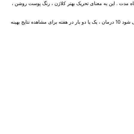
اه مدت . این به معنای تحریک بهتر کلاژن ، رنگ پوست روشن ،
یک مطالعه منبع مطمئن نشان داد که اکثر مردم تنها پس از پنج جلسه طب سوزنی صورت ، بهبودهایی را مشاهده کردند . اما توصیه می شود 10 درمان ، یک یا دو بار در هفته برای مشاهده نتایج بهینه