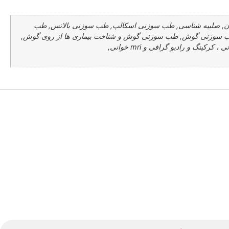
بان, صلبیه شناسی, طب سوزنی اسکالپ, طب سوزنی بالانس, طب
طب سوزنی گوش, طب سوزنی گوش و شناخت بیماری ها از روی گوش,
طب سوزنی لاک پشتی, طب سوزنی مستر تانگ, طب سوزنی نقاط اضافی, عنبیه شناسی, فیزیولوژی, کایروپراکتیک ، دیسکوپاتی ، کرکینگ و رادیو گرافی و mri خوانی,