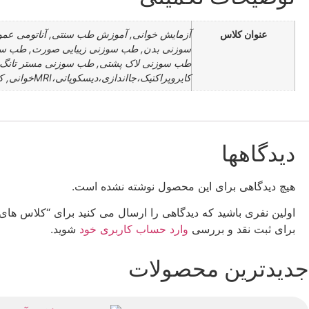
عنوان کلاس
آزمایش خوانی, آموزش طب سنتی, آناتومی عمو
سوزنی بدن, طب سوزنی زیبایی صورت, طب سوز
کایروپراکتیک،جااندازی،دیسکوپاتی،MRIخوانی, کایروپراکتیک،دیسکوپاتی،MRIجااندازی،خوانی
دیدگاهها
هیچ دیدگاهی برای این محصول نوشته نشده است.
اولین نفری باشید که دیدگاهی را ارسال می کنید برای “کلاس ها
برای ثبت نقد و بررسی
وارد حساب کاربری خود
شوید.
جدیدترین محصولات