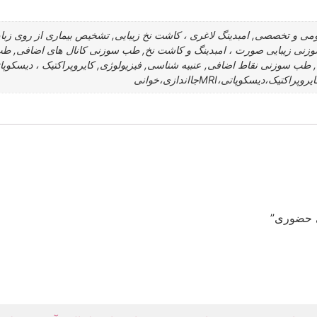
می و تخصصی, امبدینگ لاغری ، کاشت نخ زیبایی, تشخیص بیماری از روی ز
نی زیبایی صورت ، امبدینگ و کاشت نخ, طب سوزنی کانال های اضافی, 
ی حضوری”